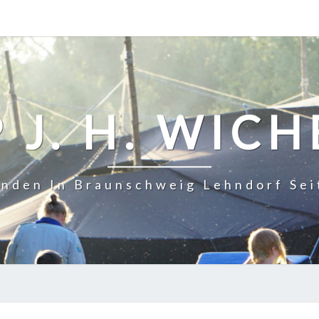
 J. H. WIC
inden In Braunschweig Lehndorf Sei