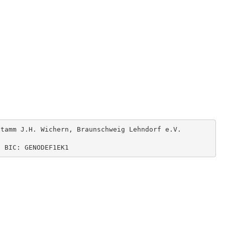
tamm J.H. Wichern, Braunschweig Lehndorf e.V.

7 BIC: GENODEF1EK1