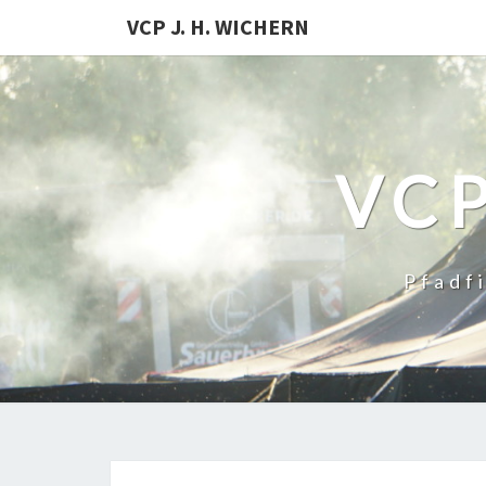
VCP J. H. WICHERN
VCP
Pfadf