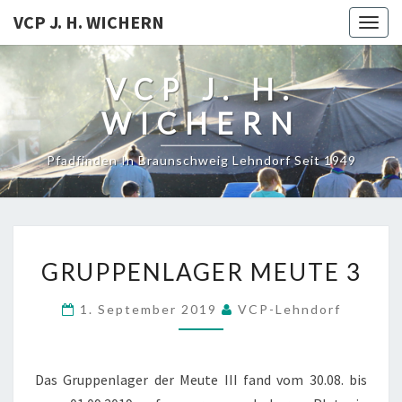
VCP J. H. WICHERN
Togg
navig
VCP J. H.
WICHERN
Pfadfinden In Braunschweig Lehndorf Seit 1949
GRUPPENLAGER
GRUPPENLAGER MEUTE 3
MEUTE
3
1. September 2019
VCP-Lehndorf
Das Gruppenlager der Meute III fand vom 30.08. bis