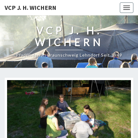
VCP J. H. WICHERN
Togg
navig
VCP J. H.
WICHERN
Pfadfinden In Braunschweig Lehndorf Seit 1949