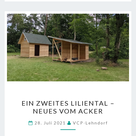
EIN
EIN ZWEITES LILIENTAL –
ZWEITES
NEUES VOM ACKER
LILIENTAL
–
28. Juli 2021
VCP-Lehndorf
NEUES