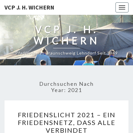
VCP J. H. WICHERN
Togg
navig
VCP J. H.
WICHERN
Pfadfinden In Braunschweig Lehndorf Seit 1949
Durchsuchen Nach
Year:
2021
FRIEDENSLICHT
FRIEDENSLICHT 2021 – EIN
2021
FRIEDENSNETZ, DASS ALLE
–
VERBINDET
EIN