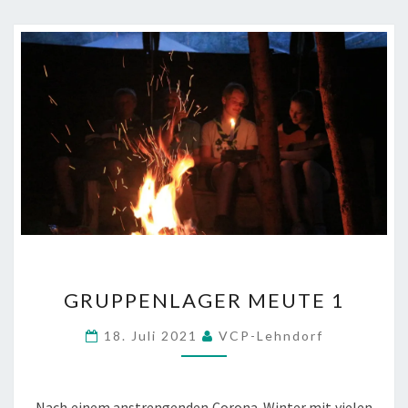
GRUPPENLAGER
GRUPPENLAGER MEUTE 1
MEUTE
1
18. Juli 2021
VCP-Lehndorf
Nach einem anstrengenden Corona-Winter mit vielen