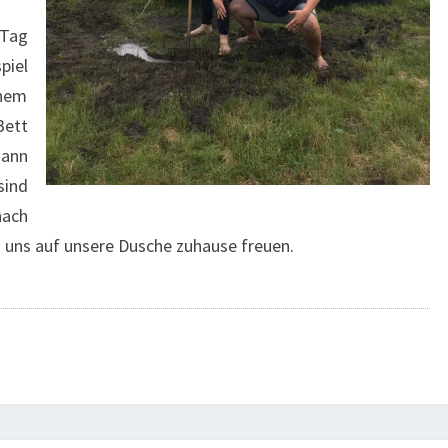
 Tag
piel
inem
ett
dann
sind
ach
uns auf unsere Dusche zuhause freuen.