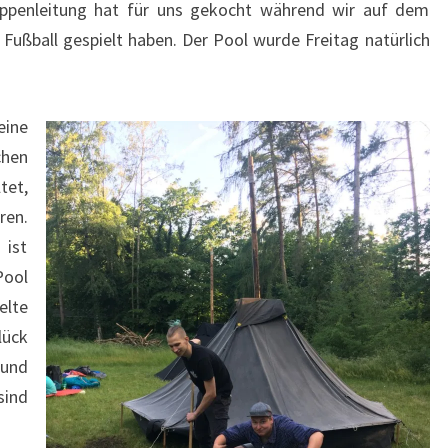
ppenleitung hat für uns gekocht während wir auf dem
Fußball gespielt haben. Der Pool wurde Freitag natürlich
ine
chen
tet,
ren.
ist
ool
elte
lück
 und
sind