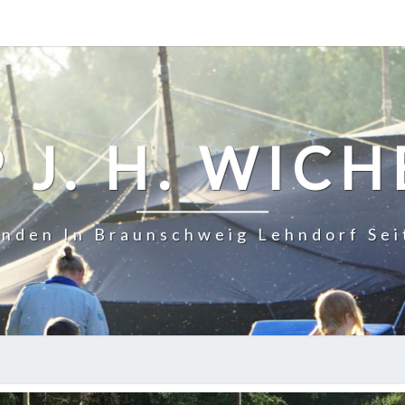
 J. H. WIC
inden In Braunschweig Lehndorf Sei