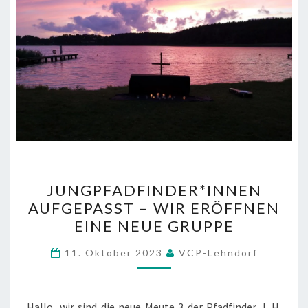
JUNGPFADFINDER*INNEN
JUNGPFADFINDER*INNEN
AUFGEPASST
AUFGEPASST – WIR ERÖFFNEN
–
EINE NEUE GRUPPE
WIR
ERÖFFNEN
11. Oktober 2023
VCP-Lehndorf
EINE
NEUE
GRUPPE
Hallo, wir sind die neue Meute 3 der Pfadfinder J. H.