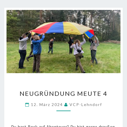
NEUGRÜNDUNG
NEUGRÜNDUNG MEUTE 4
MEUTE
4
12. März 2024
VCP-Lehndorf
Du hast Bock auf Abenteuer? Du bist gerne draußen,